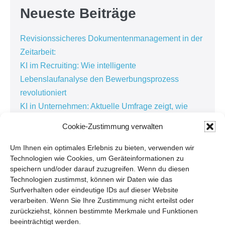
Neueste Beiträge
Revisionssicheres Dokumentenmanagement in der
Zeitarbeit:
KI im Recruiting: Wie intelligente
Lebenslaufanalyse den Bewerbungsprozess
revolutioniert
KI in Unternehmen: Aktuelle Umfrage zeigt, wie
künstliche Intelligenz die Arbeitswelt verändert
Cookie-Zustimmung verwalten
Kundenorientierte Softwareentwicklung in der
Personaldienstleistung: Warum die besten
Um Ihnen ein optimales Erlebnis zu bieten, verwenden wir
Technologien wie Cookies, um Geräteinformationen zu
Lösungen im Alltag entstehen
speichern und/oder darauf zuzugreifen. Wenn du diesen
Kundenbindung in der Personaldienstleistung:
Technologien zustimmst, können wir Daten wie das
Warum Zuhören der Schlüssel zur erfolgreichen
Surfverhalten oder eindeutige IDs auf dieser Website
verarbeiten. Wenn Sie Ihre Zustimmung nicht erteilst oder
Digitalisierung ist
zurückziehst, können bestimmte Merkmale und Funktionen
beeinträchtigt werden.