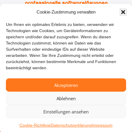
Professionelle Softwarelösungen
Lise-Meitner-Straße 3
Cookie-Zustimmung verwalten
46446 Emmerich am Rhein
Kontakt
Um Ihnen ein optimales Erlebnis zu bieten, verwenden wir
Technologien wie Cookies, um Geräteinformationen zu
Termin vereinbaren
speichern und/oder darauf zuzugreifen. Wenn du diesen
info@attina.de
Technologien zustimmst, können wir Daten wie das
Surfverhalten oder eindeutige IDs auf dieser Website
+49 (0) 28 22 / 976 293 0
verarbeiten. Wenn Sie Ihre Zustimmung nicht erteilst oder
Rechtliches
zurückziehst, können bestimmte Merkmale und Funktionen
Impressum
beeinträchtigt werden.
Datenschutz
Allgemeiner Disclaimer
Akzeptieren
Bildnachweis
Ablehnen
Cookie-Richtlinie
Einstellungen ansehen
© 2026 - Attina | All rights reserved
Cookie-Richtlinie
Datenschutzerklärung
Impressum