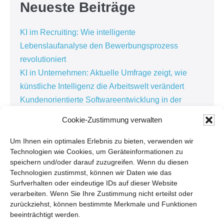
Neueste Beiträge
KI im Recruiting: Wie intelligente
Lebenslaufanalyse den Bewerbungsprozess
revolutioniert
KI in Unternehmen: Aktuelle Umfrage zeigt, wie
künstliche Intelligenz die Arbeitswelt verändert
Kundenorientierte Softwareentwicklung in der
Personaldienstleistung: Warum die besten
Cookie-Zustimmung verwalten
Lösungen im Alltag entstehen
Kundenbindung in der Personaldienstleistung:
Um Ihnen ein optimales Erlebnis zu bieten, verwenden wir
Technologien wie Cookies, um Geräteinformationen zu
Warum Zuhören der Schlüssel zur erfolgreichen
speichern und/oder darauf zuzugreifen. Wenn du diesen
Digitalisierung ist
Technologien zustimmst, können wir Daten wie das
Softwarewechsel: Warum Unternehmen erst
Surfverhalten oder eindeutige IDs auf dieser Website
verarbeiten. Wenn Sie Ihre Zustimmung nicht erteilst oder
reagieren, wenn es wehtut
zurückziehst, können bestimmte Merkmale und Funktionen
beeinträchtigt werden.