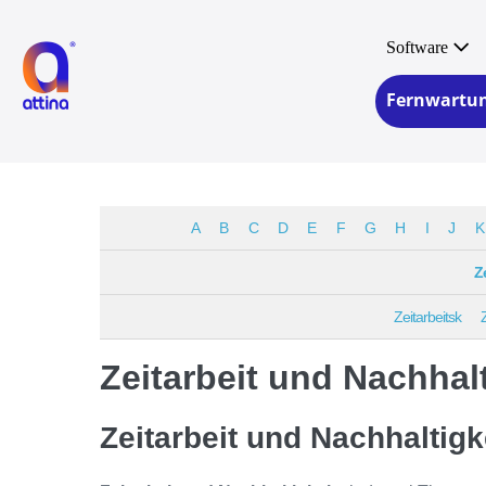
Zum
Inhalt
Software
springen
Fernwartu
A
B
C
D
E
F
G
H
I
J
K
Z
Zeitarbeitsk
Zeitarbeit und Nachhalt
Zeitarbeit und Nachhaltigk