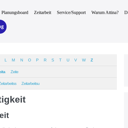
Planungsboard
Zeitarbeit
Service/Support
Warum Attina?
D
ng
L
M
N
O
P
R
S
T
U
V
W
Z
eita
Zeite
Zeitarbeitss
Zeitarbeitsu
igkeit
eit