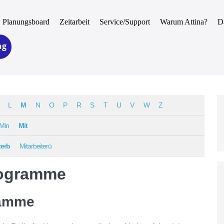
Planungsboard
Zeitarbeit
Service/Support
Warum Attina?
D
ng
L
M
N
O
P
R
S
T
U
V
W
Z
Min
Mit
terb
Mitarbeiterü
rogramme
ramme