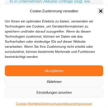
KI in Unternehmen: Aktuelle Umfrage zeigt, wie
künstliche Intelligenz die Arbeitswelt verändert
Cookie-Zustimmung verwalten
Kundenorientierte Softwareentwicklung in der
Personaldienstleistung: Warum die besten
Um Ihnen ein optimales Erlebnis zu bieten, verwenden wir
Technologien wie Cookies, um Geräteinformationen zu
Lösungen im Alltag entstehen
speichern und/oder darauf zuzugreifen. Wenn du diesen
Kundenbindung in der Personaldienstleistung:
Technologien zustimmst, können wir Daten wie das
Warum Zuhören der Schlüssel zur erfolgreichen
Surfverhalten oder eindeutige IDs auf dieser Website
verarbeiten. Wenn Sie Ihre Zustimmung nicht erteilst oder
Digitalisierung ist
zurückziehst, können bestimmte Merkmale und Funktionen
beeinträchtigt werden.
Pressemitteilungen
Akzeptieren
Ablehnen
Einstellungen ansehen
© 2026 - Attina | All rights reserved
Cookie-Richtlinie
Datenschutzerklärung
Impressum