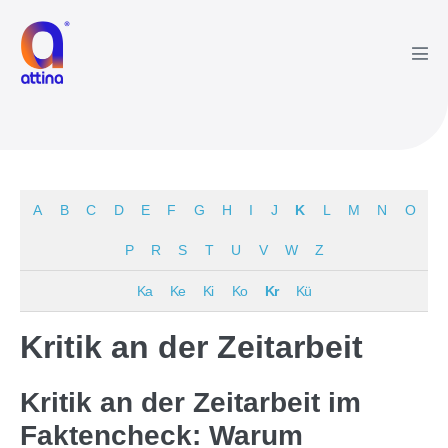
Zum
Inhalt
springen
Men
Scha
A
B
C
D
E
F
G
H
I
J
K
L
M
N
O
P
R
S
T
U
V
W
Z
Ka
Ke
Ki
Ko
Kr
Kü
Kritik an der Zeitarbeit
Kritik an der Zeitarbeit im
Faktencheck: Warum