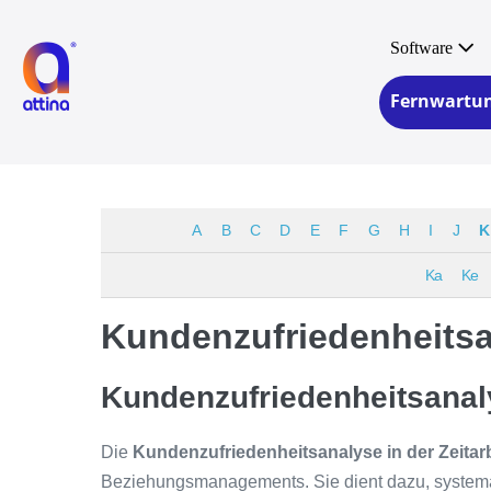
Zum
Inhalt
Software
springen
Fernwartu
A
B
C
D
E
F
G
H
I
J
K
Ka
Ke
Kundenzufriedenheitsan
Kundenzufriedenheitsanaly
Die
Kundenzufriedenheitsanalyse in der Zeitarb
Beziehungsmanagements. Sie dient dazu, systemat