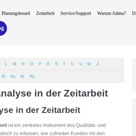
Planungsboard
Zeitarbeit
Service/Support
Warum Attina?
D
ng
L
M
N
O
P
R
S
T
U
V
W
Z
Ki
Ko
Kr
Kü
alyse in der Zeitarbeit
se in der Zeitarbeit
eit
ist ein zentrales Instrument des Qualitäts- und
isch zu erfassen, wie zufrieden Kunden mit den