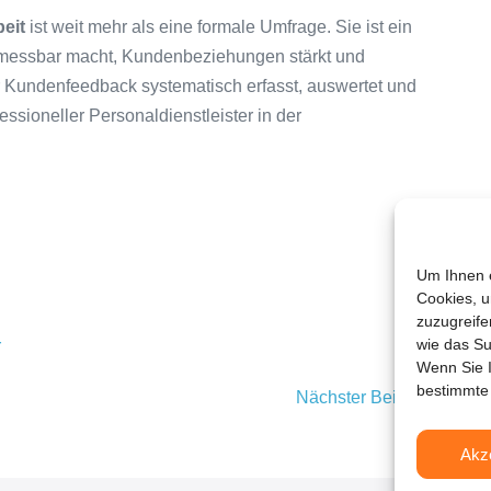
eit
ist weit mehr als eine formale Umfrage. Sie ist ein
t messbar macht, Kundenbeziehungen stärkt und
 Kundenfeedback systematisch erfasst, auswertet und
fessioneller Personaldienstleister in der
Um Ihnen e
Cookies, u
zuzugreife
wie das Su
r
Wenn Sie I
bestimmte
Nächster Beitrag →
Akz