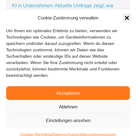
KI in Unternehmen: Aktuelle Umfrage zeigt, wie
künstliche Intelligenz die Arbeitswelt verändert
Cookie-Zustimmung verwalten
Kundenorientierte Softwareentwicklung in der
Personaldienstleistung: Warum die besten
Um Ihnen ein optimales Erlebnis zu bieten, verwenden wir
Technologien wie Cookies, um Geräteinformationen zu
Lösungen im Alltag entstehen
speichern und/oder darauf zuzugreifen. Wenn du diesen
Kundenbindung in der Personaldienstleistung:
Technologien zustimmst, können wir Daten wie das
Warum Zuhören der Schlüssel zur erfolgreichen
Surfverhalten oder eindeutige IDs auf dieser Website
verarbeiten. Wenn Sie Ihre Zustimmung nicht erteilst oder
Digitalisierung ist
zurückziehst, können bestimmte Merkmale und Funktionen
beeinträchtigt werden.
Pressemitteilungen
Akzeptieren
Ablehnen
Einstellungen ansehen
© 2026 - Attina | All rights reserved
Cookie-Richtlinie
Datenschutzerklärung
Impressum