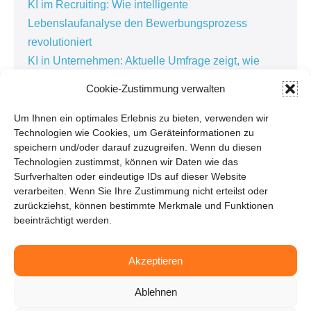
KI im Recruiting: Wie intelligente
Lebenslaufanalyse den Bewerbungsprozess
revolutioniert
KI in Unternehmen: Aktuelle Umfrage zeigt, wie
künstliche Intelligenz die Arbeitswelt verändert
Cookie-Zustimmung verwalten
Kundenorientierte Softwareentwicklung in der
Personaldienstleistung: Warum die besten
Um Ihnen ein optimales Erlebnis zu bieten, verwenden wir
Technologien wie Cookies, um Geräteinformationen zu
Lösungen im Alltag entstehen
speichern und/oder darauf zuzugreifen. Wenn du diesen
Kundenbindung in der Personaldienstleistung:
Technologien zustimmst, können wir Daten wie das
Warum Zuhören der Schlüssel zur erfolgreichen
Surfverhalten oder eindeutige IDs auf dieser Website
verarbeiten. Wenn Sie Ihre Zustimmung nicht erteilst oder
Digitalisierung ist
zurückziehst, können bestimmte Merkmale und Funktionen
beeinträchtigt werden.
Pressemitteilungen
Akzeptieren
Ablehnen