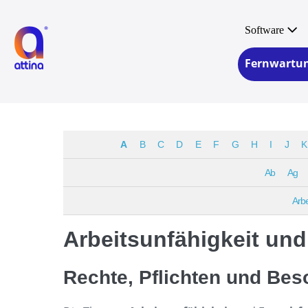
Zum
Inhalt
Software
springen
Fernwartu
A
B
C
D
E
F
G
H
I
J
K
Ab
Ag
Arbe
Arbeitsunfähigkeit und
Rechte, Pflichten und Bes