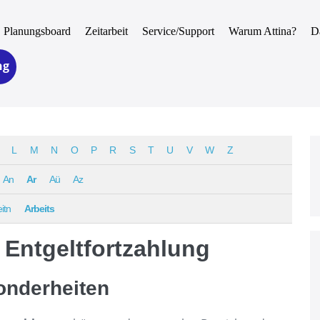
Planungsboard
Zeitarbeit
Service/Support
Warum Attina?
D
ng
L
M
N
O
P
R
S
T
U
V
W
Z
An
Ar
Aü
Az
itn
Arbeits
 Entgeltfortzahlung
onderheiten