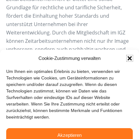
Grundlage für rechtliche und tarifliche Sicherheit,
fördert die Einhaltung hoher Standards und
unterstützt Unternehmen bei ihrer
Weiterentwicklung. Durch die Mitgliedschaft im IGZ
können Zeitarbeitsunternehmen nicht nur ihr Image
verbessern, sondern auch nachhaltig wachsen und
sich auf die Unterstützung eines starken Netzwerks
Cookie-Zustimmung verwalten
verlassen.
Um Ihnen ein optimales Erlebnis zu bieten, verwenden wir
Technologien wie Cookies, um Geräteinformationen zu
Ähnliche Einträge
speichern und/oder darauf zuzugreifen. Wenn du diesen
Technologien zustimmst, können wir Daten wie das
BAP – Bundesverband Personaldienstleister
Surfverhalten oder eindeutige IDs auf dieser Website
verarbeiten. Wenn Sie Ihre Zustimmung nicht erteilst oder
Ethik-Kodex der Zeitarbeit
zurückziehst, können bestimmte Merkmale und Funktionen
BAP & IGZ – Standards setzen
beeinträchtigt werden.
Branchentarifverträge (BTV)
Compliance-Management in der Zeitarbeit
Akzeptieren