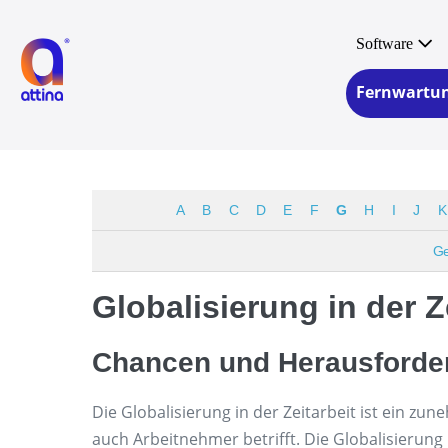
Zum
Inhalt
Software
springen
Fernwartu
A
B
C
D
E
F
G
H
I
J
K
G
Globalisierung in der Z
Chancen und Herausforde
Die Globalisierung in der Zeitarbeit ist ein z
auch Arbeitnehmer betrifft. Die Globalisierung 