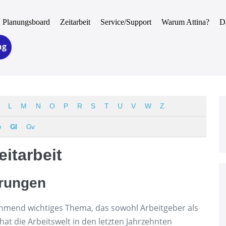
Planungsboard
Zeitarbeit
Service/Support
Warum Attina?
D
ng
L
M
N
O
P
R
S
T
U
V
W
Z
e
Gl
Gv
eitarbeit
rungen
unehmend wichtiges Thema, das sowohl Arbeitgeber als
hat die Arbeitswelt in den letzten Jahrzehnten