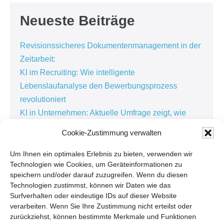
Neueste Beiträge
Revisionssicheres Dokumentenmanagement in der
Zeitarbeit:
KI im Recruiting: Wie intelligente
Lebenslaufanalyse den Bewerbungsprozess
revolutioniert
KI in Unternehmen: Aktuelle Umfrage zeigt, wie
künstliche Intelligenz die Arbeitswelt verändert
Cookie-Zustimmung verwalten
Kundenorientierte Softwareentwicklung in der
Personaldienstleistung: Warum die besten
Um Ihnen ein optimales Erlebnis zu bieten, verwenden wir
Technologien wie Cookies, um Geräteinformationen zu
Lösungen im Alltag entstehen
speichern und/oder darauf zuzugreifen. Wenn du diesen
Kundenbindung in der Personaldienstleistung:
Technologien zustimmst, können wir Daten wie das
Warum Zuhören der Schlüssel zur erfolgreichen
Surfverhalten oder eindeutige IDs auf dieser Website
verarbeiten. Wenn Sie Ihre Zustimmung nicht erteilst oder
Digitalisierung ist
zurückziehst, können bestimmte Merkmale und Funktionen