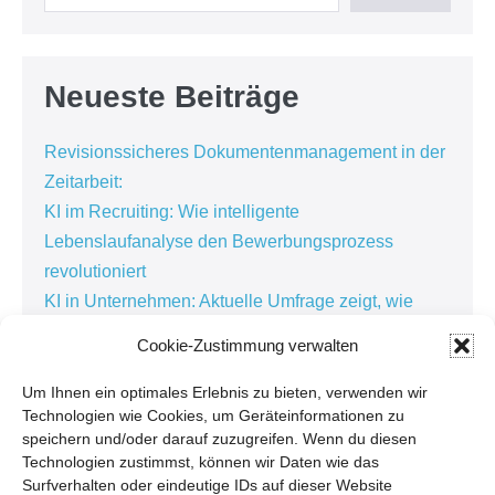
Neueste Beiträge
Revisionssicheres Dokumentenmanagement in der
Zeitarbeit:
KI im Recruiting: Wie intelligente
Lebenslaufanalyse den Bewerbungsprozess
revolutioniert
KI in Unternehmen: Aktuelle Umfrage zeigt, wie
künstliche Intelligenz die Arbeitswelt verändert
Cookie-Zustimmung verwalten
Kundenorientierte Softwareentwicklung in der
Personaldienstleistung: Warum die besten
Um Ihnen ein optimales Erlebnis zu bieten, verwenden wir
Technologien wie Cookies, um Geräteinformationen zu
Lösungen im Alltag entstehen
speichern und/oder darauf zuzugreifen. Wenn du diesen
Kundenbindung in der Personaldienstleistung:
Technologien zustimmst, können wir Daten wie das
Warum Zuhören der Schlüssel zur erfolgreichen
Surfverhalten oder eindeutige IDs auf dieser Website