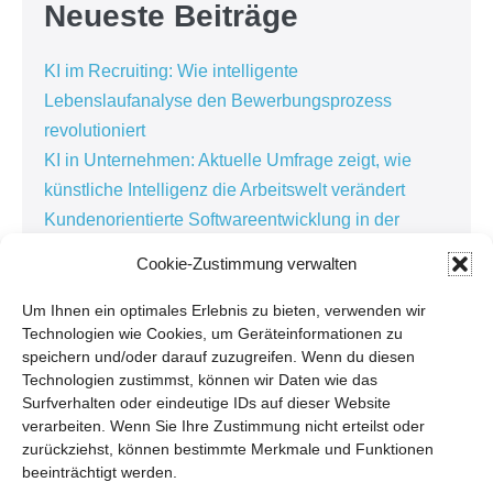
Neueste Beiträge
KI im Recruiting: Wie intelligente
Lebenslaufanalyse den Bewerbungsprozess
revolutioniert
KI in Unternehmen: Aktuelle Umfrage zeigt, wie
künstliche Intelligenz die Arbeitswelt verändert
Kundenorientierte Softwareentwicklung in der
Personaldienstleistung: Warum die besten
Cookie-Zustimmung verwalten
Lösungen im Alltag entstehen
Kundenbindung in der Personaldienstleistung:
Um Ihnen ein optimales Erlebnis zu bieten, verwenden wir
Technologien wie Cookies, um Geräteinformationen zu
Warum Zuhören der Schlüssel zur erfolgreichen
speichern und/oder darauf zuzugreifen. Wenn du diesen
Digitalisierung ist
Technologien zustimmst, können wir Daten wie das
Softwarewechsel: Warum Unternehmen erst
Surfverhalten oder eindeutige IDs auf dieser Website
verarbeiten. Wenn Sie Ihre Zustimmung nicht erteilst oder
reagieren, wenn es wehtut
zurückziehst, können bestimmte Merkmale und Funktionen
beeinträchtigt werden.