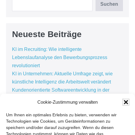
Suchen
Neueste Beiträge
KI im Recruiting: Wie intelligente
Lebenslaufanalyse den Bewerbungsprozess
revolutioniert
KI in Unternehmen: Aktuelle Umfrage zeigt, wie
künstliche Intelligenz die Arbeitswelt verändert
Kundenorientierte Softwareentwicklung in der
Personaldienstleistung: Warum die besten
Cookie-Zustimmung verwalten
Lösungen im Alltag entstehen
Kundenbindung in der Personaldienstleistung:
Um Ihnen ein optimales Erlebnis zu bieten, verwenden wir
Technologien wie Cookies, um Geräteinformationen zu
Warum Zuhören der Schlüssel zur erfolgreichen
speichern und/oder darauf zuzugreifen. Wenn du diesen
Digitalisierung ist
Technologien zustimmst, können wir Daten wie das