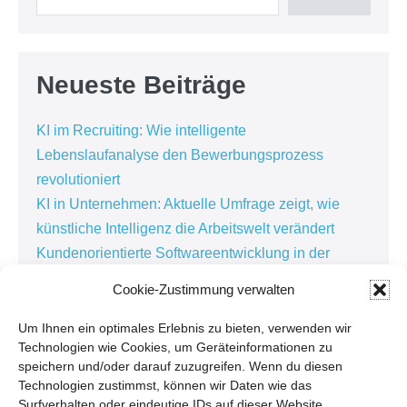
Neueste Beiträge
KI im Recruiting: Wie intelligente
Lebenslaufanalyse den Bewerbungsprozess
revolutioniert
KI in Unternehmen: Aktuelle Umfrage zeigt, wie
künstliche Intelligenz die Arbeitswelt verändert
Kundenorientierte Softwareentwicklung in der
Personaldienstleistung: Warum die besten
Cookie-Zustimmung verwalten
Lösungen im Alltag entstehen
Kundenbindung in der Personaldienstleistung:
Um Ihnen ein optimales Erlebnis zu bieten, verwenden wir
Technologien wie Cookies, um Geräteinformationen zu
Warum Zuhören der Schlüssel zur erfolgreichen
speichern und/oder darauf zuzugreifen. Wenn du diesen
Digitalisierung ist
Technologien zustimmst, können wir Daten wie das
Softwarewechsel: Warum Unternehmen erst
Surfverhalten oder eindeutige IDs auf dieser Website